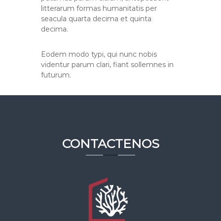
litterarum formas humanitatis per
seacula quarta decima et quinta
decima.
Eodem modo typi, qui nunc nobis
videntur parum clari, fiant sollemnes in
futurum.
CONTACTENOS