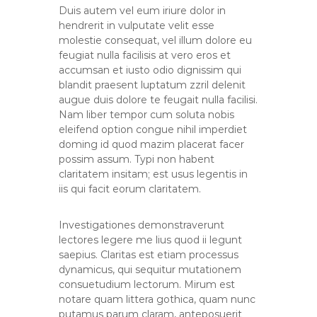
Duis autem vel eum iriure dolor in
hendrerit in vulputate velit esse
molestie consequat, vel illum dolore eu
feugiat nulla facilisis at vero eros et
accumsan et iusto odio dignissim qui
blandit praesent luptatum zzril delenit
augue duis dolore te feugait nulla facilisi.
Nam liber tempor cum soluta nobis
eleifend option congue nihil imperdiet
doming id quod mazim placerat facer
possim assum. Typi non habent
claritatem insitam; est usus legentis in
iis qui facit eorum claritatem.
Investigationes demonstraverunt
lectores legere me lius quod ii legunt
saepius. Claritas est etiam processus
dynamicus, qui sequitur mutationem
consuetudium lectorum. Mirum est
notare quam littera gothica, quam nunc
putamus parum claram, anteposuerit