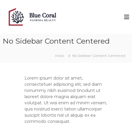
S
a
B
F
l
l
l
o
t
u
r
a
e
i
r
d
C
No Sidebar Content Centered
a
a
o
l
R
r
e
c
Inicio
No Sidebar Content Centered
a
o
a
l
n
l
t
t
y
e
Lorem ipsum dolor sit amet,
n
consectetuer adipiscing elit, sed diam
i
nonummy nibh euismod tincidunt ut
d
laoreet dolore magna aliquam erat
o
volutpat. Ut wisi enim ad minim veniam,
quis nostrud exerci tation ullamcorper
suscipit lobortis nisl ut aliquip ex ea
commodo consequat.