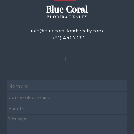
info@bluecoralfloridarealty.com
(786) 470-7397
|
|