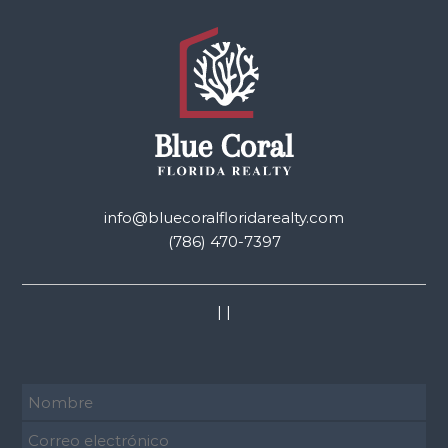
info@bluecoralfloridarealty.com
(786) 470-7397
|
|