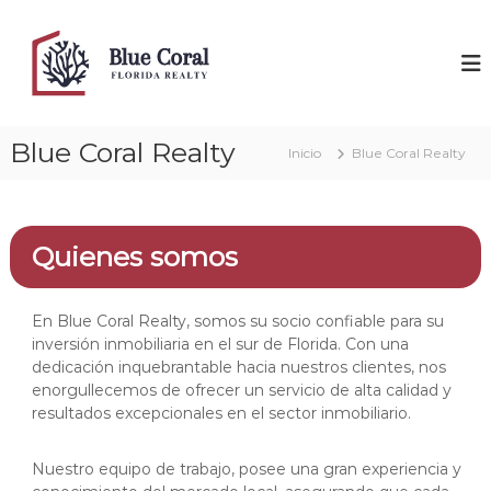
S
a
B
F
l
l
l
o
t
u
r
a
e
i
r
d
C
Blue Coral Realty
a
a
Inicio
Blue Coral Realty
o
l
R
r
e
c
a
o
a
l
n
l
Quienes somos
t
t
y
e
n
En Blue Coral Realty, somos su socio confiable para su
i
inversión inmobiliaria en el sur de Florida. Con una
d
dedicación inquebrantable hacia nuestros clientes, nos
o
enorgullecemos de ofrecer un servicio de alta calidad y
resultados excepcionales en el sector inmobiliario.
Nuestro equipo de trabajo, posee una gran experiencia y